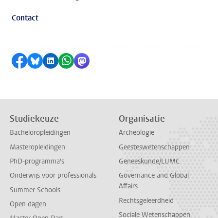
Contact
Delen op Facebook
Delen via Bluesky
Delen op LinkedIn
Delen via WhatsApp
Delen via Mastodon
Studiekeuze
Organisatie
Bacheloropleidingen
Archeologie
Masteropleidingen
Geesteswetenschappen
PhD-programma's
Geneeskunde/LUMC
Onderwijs voor professionals
Governance and Global
Affairs
Summer Schools
Rechtsgeleerdheid
Open dagen
Sociale Wetenschappen