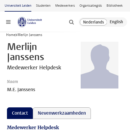
Ga naar hoofdinhoud
Universiteit Leiden
Studenten
Medewerkers
Organisatiegids
Bibliotheek
Menu
Home
Merlijn Janssens
Merlijn
Janssens
Medewerker Helpdesk
Naam
M.E. Janssens
Contact
Nevenwerkzaamheden
Medewerker Helpdesk