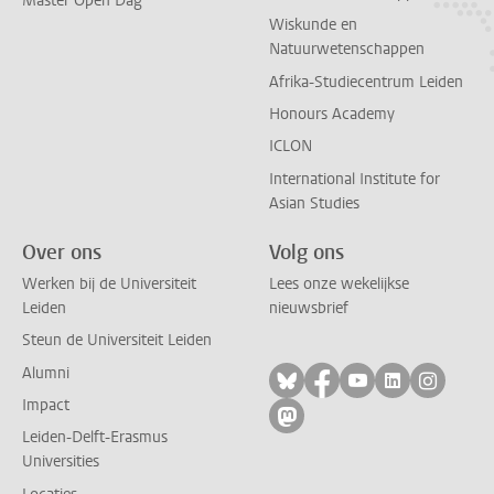
Master Open Dag
Wiskunde en
Natuurwetenschappen
Afrika-Studiecentrum Leiden
Honours Academy
ICLON
International Institute for
Asian Studies
Over ons
Volg ons
Werken bij de Universiteit
Lees onze wekelijkse
Leiden
nieuwsbrief
Steun de Universiteit Leiden
Alumni
Volg ons op bluesky
Volg ons op facebo
Volg ons op yo
Volg ons op
Volg on
Impact
Volg ons op mastodon
Leiden-Delft-Erasmus
Universities