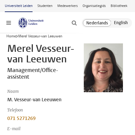
Ga naar hoofdinhoud
Universiteit Leiden
Studenten
Medewerkers
Organisatiegids
Bibliotheek
Menu
Home
Merel Vesseur-van Leeuwen
Merel Vesseur-
van Leeuwen
Management/Office-
assistent
Naam
M. Vesseur-van Leeuwen
Telefoon
071 5271269
E-mail