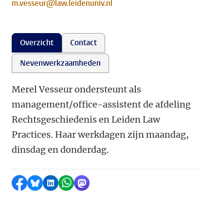
m.vesseur@law.leidenuniv.nl
Overzicht
Contact
Nevenwerkzaamheden
Merel Vesseur ondersteunt als
management/office-assistent de afdeling
Rechtsgeschiedenis en Leiden Law
Practices. Haar werkdagen zijn maandag,
dinsdag en donderdag.
Delen op Facebook
Delen via Bluesky
Delen op LinkedIn
Delen via WhatsApp
Delen via Mastodon