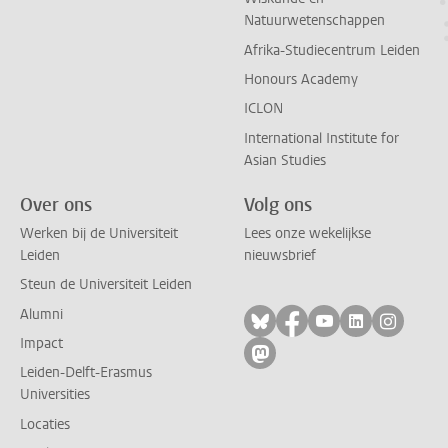
Natuurwetenschappen
Afrika-Studiecentrum Leiden
Honours Academy
ICLON
International Institute for
Asian Studies
Over ons
Volg ons
Werken bij de Universiteit
Lees onze wekelijkse
Leiden
nieuwsbrief
Steun de Universiteit Leiden
Alumni
Volg ons op bluesky
Volg ons op facebo
Volg ons op yo
Volg ons op
Volg on
Impact
Volg ons op mastodon
Leiden-Delft-Erasmus
Universities
Locaties