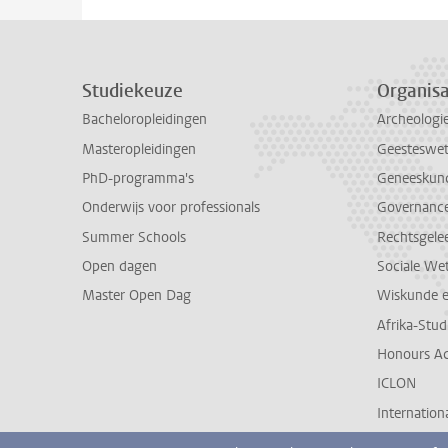
Studiekeuze
Organisa
Bacheloropleidingen
Archeologi
Masteropleidingen
Geesteswe
PhD-programma's
Geneeskun
Onderwijs voor professionals
Governance 
Summer Schools
Rechtsgele
Open dagen
Sociale We
Master Open Dag
Wiskunde 
Afrika-Stu
Honours A
ICLON
Internationa