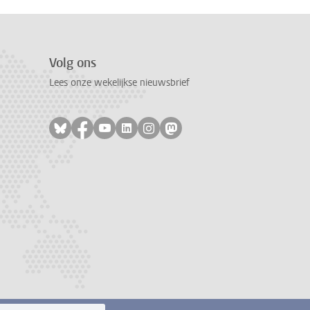
Volg ons
Lees onze wekelijkse nieuwsbrief
Volg ons op bluesky
Volg ons op facebook
Volg ons op youtube
Volg ons op linkedin
Volg ons op instagram
Volg ons op mastodon