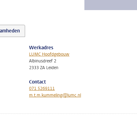
aamheden
Werkadres
LUMC Hoofdgebouw
Albinusdreef 2
2333 ZA Leiden
Contact
071 5269111
m.t.m.kummeling@lumc.nl