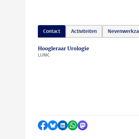
Contact
Activiteiten
Nevenwerkz
Hoogleraar Urologie
LUMC
Delen op Facebook
Delen via Bluesky
Delen op LinkedIn
Delen via WhatsApp
Delen via Mastodon