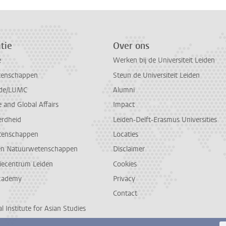
tie
Over ons
e
Werken bij de Universiteit Leiden
tenschappen
Steun de Universiteit Leiden
de/LUMC
Alumni
and Global Affairs
Impact
erdheid
Leiden-Delft-Erasmus Universities
tenschappen
Locaties
en Natuurwetenschappen
Disclaimer
diecentrum Leiden
Cookies
cademy
Privacy
Contact
l Institute for Asian Studies