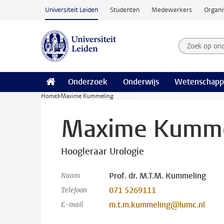
Ga naar hoofdinhoud
Universiteit Leiden
Studenten
Medewerkers
Organi
Zoek op on
Zoekterm
Onderzoek
Onderwijs
Wetenschapp
Home
Maxime Kummeling
Maxime Kumme
Hoogleraar Urologie
Prof. dr. M.T.M. Kummeling
Naam
071 5269111
Telefoon
m.t.m.kummeling@lumc.nl
E-mail