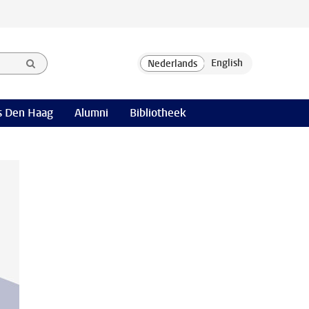
 Den Haag
Alumni
Bibliotheek