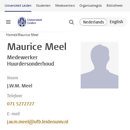
Ga naar hoofdinhoud
Universiteit Leiden
Studenten
Medewerkers
Organisatiegids
Bibliotheek
Menu
Home
Maurice Meel
Maurice Meel
Medewerker
Huurdersonderhoud
Naam
J.W.M. Meel
Telefoon
071 5272727
E-mail
j.w.m.meel@ufb.leidenuniv.nl