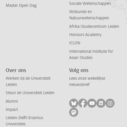
Sociale Wetenschappen
Master Open Dag
Wiskunde en
Natuurwetenschappen
Afrika-Studiecentrum Leiden
Honours Academy
ICLON
International Institute for
Asian Studies
Over ons
Volg ons
Werken bij de Universiteit
Lees onze wekelijkse
Leiden
nieuwsbrief
Steun de Universiteit Leiden
Alumni
Volg ons op bluesky
Volg ons op facebo
Volg ons op yo
Volg ons op
Volg on
Impact
Volg ons op mastodon
Leiden-Delft-Erasmus
Universities