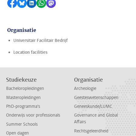
Delen op Facebook
Delen via Bluesky
Delen op LinkedIn
Delen via WhatsApp
Delen via Mastodon
Organisatie
Universitair Facilitair Bedrijf
Location facilities
Studiekeuze
Organisatie
Bacheloropleidingen
Archeologie
Masteropleidingen
Geesteswetenschappen
PhD-programma's
Geneeskunde/LUMC
Onderwijs voor professionals
Governance and Global
Affairs
Summer Schools
Rechtsgeleerdheid
Open dagen