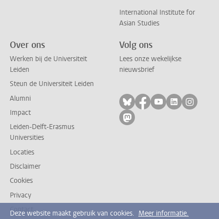
International Institute for
Asian Studies
Over ons
Volg ons
Werken bij de Universiteit
Lees onze wekelijkse
Leiden
nieuwsbrief
Steun de Universiteit Leiden
Alumni
Volg ons op bluesky
Volg ons op facebo
Volg ons op yo
Volg ons op
Volg on
Impact
Volg ons op mastodon
Leiden-Delft-Erasmus
Universities
Locaties
Disclaimer
Cookies
Privacy
Contact
Deze website maakt gebruik van cookies.
Meer informatie.