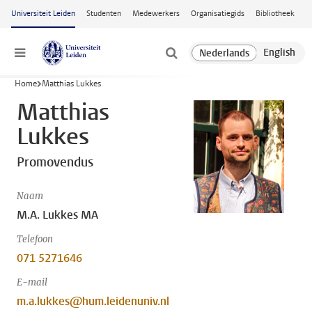
Ga naar hoofdinhoud
Universiteit Leiden
Studenten
Medewerkers
Organisatiegids
Bibliotheek
Menu
Home
Matthias Lukkes
Matthias
Lukkes
Promovendus
Naam
M.A. Lukkes MA
Telefoon
071 5271646
E-mail
m.a.lukkes@hum.leidenuniv.nl