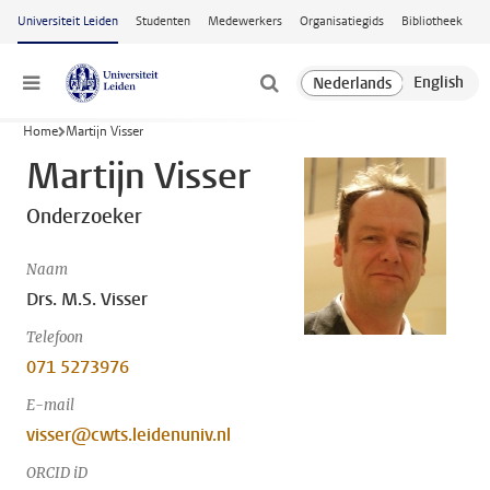
Ga naar hoofdinhoud
Universiteit Leiden
Studenten
Medewerkers
Organisatiegids
Bibliotheek
Menu
Home
Martijn Visser
Martijn Visser
Onderzoeker
Naam
Drs. M.S. Visser
Telefoon
071 5273976
E-mail
visser@cwts.leidenuniv.nl
ORCID iD