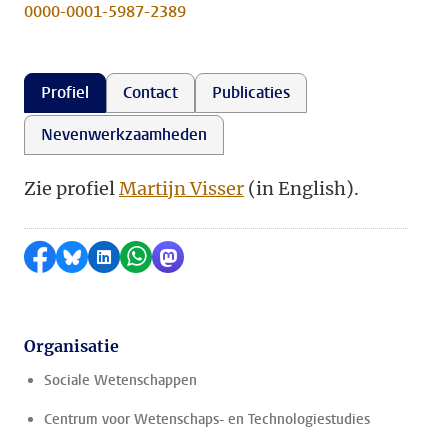
0000-0001-5987-2389
Profiel
Contact
Publicaties
Nevenwerkzaamheden
Zie profiel
Martijn Visser
(in English).
Delen op Facebook
Delen via Bluesky
Delen op LinkedIn
Delen via WhatsApp
Delen via Mastodon
Organisatie
Sociale Wetenschappen
Centrum voor Wetenschaps- en Technologiestudies