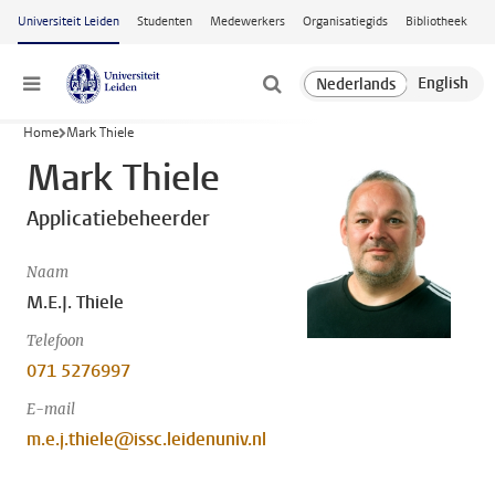
Ga naar hoofdinhoud
Universiteit Leiden
Studenten
Medewerkers
Organisatiegids
Bibliotheek
Menu
Home
Mark Thiele
Mark Thiele
Applicatiebeheerder
Naam
M.E.J. Thiele
Telefoon
071 5276997
E-mail
m.e.j.thiele@issc.leidenuniv.nl