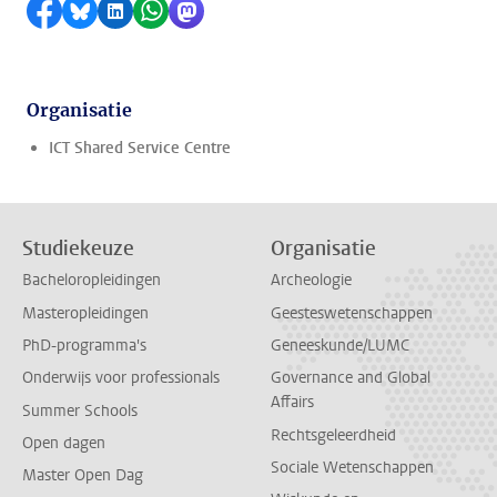
Delen op Facebook
Delen via Bluesky
Delen op LinkedIn
Delen via WhatsApp
Delen via Mastodon
Organisatie
ICT Shared Service Centre
Studiekeuze
Organisatie
Bacheloropleidingen
Archeologie
Masteropleidingen
Geesteswetenschappen
PhD-programma's
Geneeskunde/LUMC
Onderwijs voor professionals
Governance and Global
Affairs
Summer Schools
Rechtsgeleerdheid
Open dagen
Sociale Wetenschappen
Master Open Dag