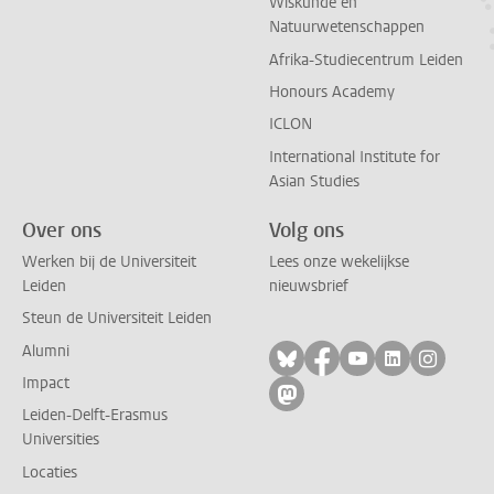
Wiskunde en
Natuurwetenschappen
Afrika-Studiecentrum Leiden
Honours Academy
ICLON
International Institute for
Asian Studies
Over ons
Volg ons
Werken bij de Universiteit
Lees onze wekelijkse
Leiden
nieuwsbrief
Steun de Universiteit Leiden
Alumni
Volg ons op bluesky
Volg ons op facebo
Volg ons op yo
Volg ons op
Volg on
Impact
Volg ons op mastodon
Leiden-Delft-Erasmus
Universities
Locaties