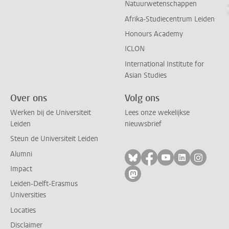
Natuurwetenschappen
Afrika-Studiecentrum Leiden
Honours Academy
ICLON
International Institute for
Asian Studies
Over ons
Volg ons
Werken bij de Universiteit
Lees onze wekelijkse
Leiden
nieuwsbrief
Steun de Universiteit Leiden
Alumni
Volg ons op bluesky
Volg ons op facebo
Volg ons op yo
Volg ons op
Volg on
Impact
Volg ons op mastodon
Leiden-Delft-Erasmus
Universities
Locaties
Disclaimer