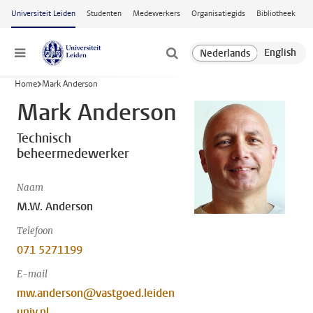
Ga naar hoofdinhoud
Universiteit Leiden
Studenten
Medewerkers
Organisatiegids
Bibliotheek
Menu
Home
Mark Anderson
Mark Anderson
Technisch
beheermedewerker
Naam
M.W. Anderson
Telefoon
071 5271199
E-mail
mw.anderson@vastgoed.leiden
univ.nl