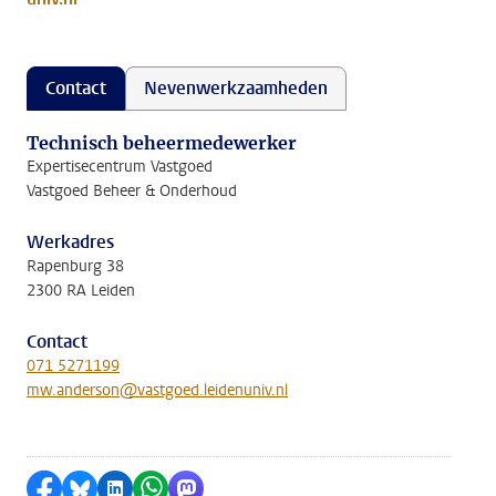
Contact
Nevenwerkzaamheden
Technisch beheermedewerker
Expertisecentrum Vastgoed
Vastgoed Beheer & Onderhoud
Werkadres
Rapenburg 38
2300 RA Leiden
Contact
071 5271199
mw.anderson@vastgoed.leidenuniv.nl
Delen op Facebook
Delen via Bluesky
Delen op LinkedIn
Delen via WhatsApp
Delen via Mastodon