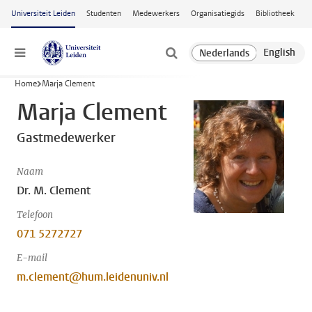
Ga naar hoofdinhoud
Universiteit Leiden
Studenten
Medewerkers
Organisatiegids
Bibliotheek
Menu
Home
Marja Clement
Marja Clement
Gastmedewerker
Naam
Dr. M. Clement
Telefoon
071 5272727
E-mail
m.clement@hum.leidenuniv.nl