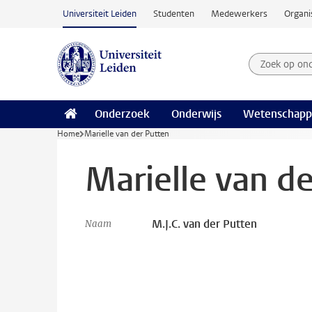
Ga naar hoofdinhoud
Universiteit Leiden
Studenten
Medewerkers
Organi
Zoek op on
Zoekterm
Onderzoek
Onderwijs
Wetenschapp
Home
Marielle van der Putten
Marielle van d
M.J.C. van der Putten
Naam