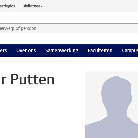
satiegids
Bibliotheek
derwerp of persoon en selecteer categorie
ers
Over ons
Samenwerking
Faculteiten
Campus
er Putten