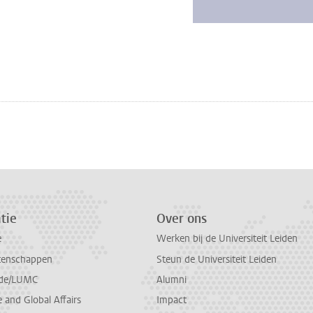
tie
Over ons
e
Werken bij de Universiteit Leiden
tenschappen
Steun de Universiteit Leiden
de/LUMC
Alumni
and Global Affairs
Impact