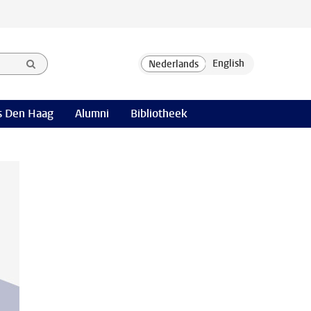
 Den Haag
Alumni
Bibliotheek