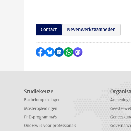
Contact
Nevenwerkzaamheden
Delen op Facebook
Delen via Bluesky
Delen op LinkedIn
Delen via WhatsApp
Delen via Mastodon
Studiekeuze
Organisa
Bacheloropleidingen
Archeologi
Masteropleidingen
Geesteswe
PhD-programma's
Geneeskun
Onderwijs voor professionals
Governance 