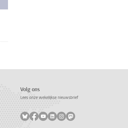
Volg ons
Lees onze wekelijkse nieuwsbrief
Volg ons op bluesky
Volg ons op facebook
Volg ons op youtube
Volg ons op linkedin
Volg ons op instagram
Volg ons op mastodon