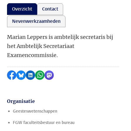
Overzicht
Contact
Nevenwerkzaamheden
Marian Leppers is ambtelijk secretaris bij
het Ambtelijk Secretariaat
Examencommissie.
Delen op Facebook
Delen via Bluesky
Delen op LinkedIn
Delen via WhatsApp
Delen via Mastodon
Organisatie
Geesteswetenschappen
FGW faculteitsbestuur en bureau