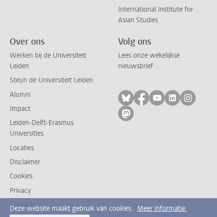
International Institute for
Asian Studies
Over ons
Volg ons
Werken bij de Universiteit
Lees onze wekelijkse
Leiden
nieuwsbrief
Steun de Universiteit Leiden
Alumni
Volg ons op bluesky
Volg ons op facebo
Volg ons op yo
Volg ons op
Volg on
Impact
Volg ons op mastodon
Leiden-Delft-Erasmus
Universities
Locaties
Disclaimer
Cookies
Privacy
Contact
Deze website maakt gebruik van cookies.
Meer informatie.