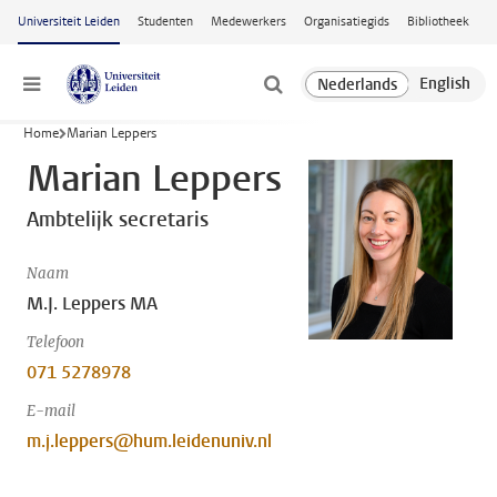
Ga naar hoofdinhoud
Universiteit Leiden
Studenten
Medewerkers
Organisatiegids
Bibliotheek
Menu
Home
Marian Leppers
Marian Leppers
Ambtelijk secretaris
Naam
M.J. Leppers MA
Telefoon
071 5278978
E-mail
m.j.leppers@hum.leidenuniv.nl