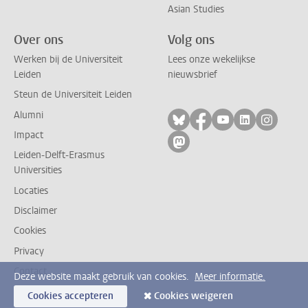
Asian Studies
Over ons
Volg ons
Werken bij de Universiteit
Lees onze wekelijkse
Leiden
nieuwsbrief
Steun de Universiteit Leiden
Alumni
Volg ons op bluesky
Volg ons op facebo
Volg ons op yo
Volg ons op
Volg on
Impact
Volg ons op mastodon
Leiden-Delft-Erasmus
Universities
Locaties
Disclaimer
Cookies
Privacy
Contact
Deze website maakt gebruik van cookies.
Meer informatie.
Cookies accepteren
Cookies weigeren