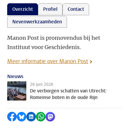
Overzicht
Profiel
Contact
Nevenwerkzaamheden
Manon Post is promovendus bij het
Instituut voor Geschiedenis.
Meer informatie over Manon Post
Nieuws
29 juni 2026
De verborgen schatten van Utrecht:
Romeinse boten in de oude Rijn
Delen op Facebook
Delen via Bluesky
Delen op LinkedIn
Delen via WhatsApp
Delen via Mastodon