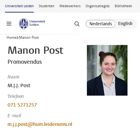
Ga naar hoofdinhoud
Universiteit Leiden
Studenten
Medewerkers
Organisatiegids
Bibliotheek
Menu
Home
Manon Post
Manon Post
Promovendus
Naam
M.J.J. Post
Telefoon
071 5271257
E-mail
m.j.j.post@hum.leidenuniv.nl