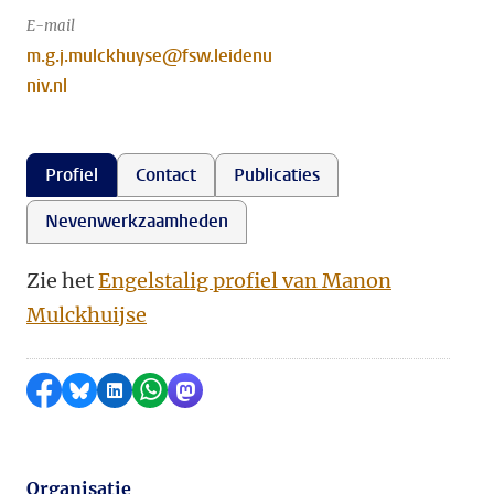
E-mail
m.g.j.mulckhuyse@fsw.leidenu
niv.nl
Profiel
Contact
Publicaties
Nevenwerkzaamheden
Zie het
Engelstalig profiel van Manon
Mulckhuijse
Delen op Facebook
Delen via Bluesky
Delen op LinkedIn
Delen via WhatsApp
Delen via Mastodon
Organisatie