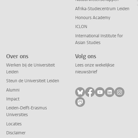
Afrika-Studiecentrum Leiden
Honours Academy
ICLON
International Institute for
Asian Studies
Over ons
Volg ons
Werken bij de Universiteit
Lees onze wekelijkse
Leiden
nieuwsbrief
Steun de Universiteit Leiden
Alumni
Volg ons op bluesky
Volg ons op facebo
Volg ons op yo
Volg ons op
Volg on
Impact
Volg ons op mastodon
Leiden-Delft-Erasmus
Universities
Locaties
Disclaimer