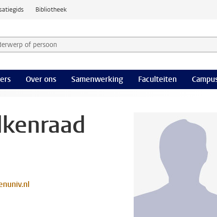
satiegids
Bibliotheek
derwerp of persoon en selecteer categorie
ers
Over ons
Samenwerking
Faculteiten
Campus
lkenraad
nuniv.nl