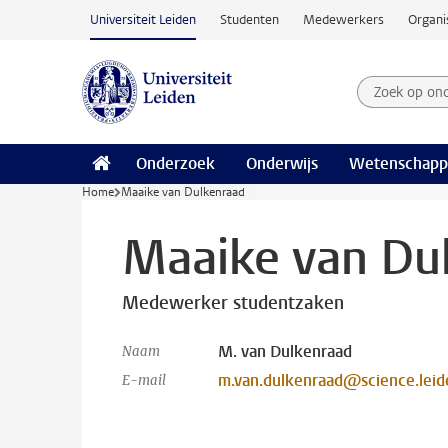
Ga naar hoofdinhoud
Universiteit Leiden
Studenten
Medewerkers
Organi
Zoek op on
Zoekterm
Onderzoek
Onderwijs
Wetenschapp
Home
Maaike van Dulkenraad
Maaike van Du
Medewerker studentzaken
M. van Dulkenraad
Naam
m.van.dulkenraad@science.leide
E-mail