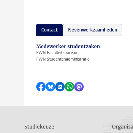
Contact
Nevenwerkzaamheden
Medewerker studentzaken
FWN Faculteitsbureau
FWN Studentenadministratie
Delen op Facebook
Delen via Bluesky
Delen op LinkedIn
Delen via WhatsApp
Delen via Mastodon
Studiekeuze
Organisa