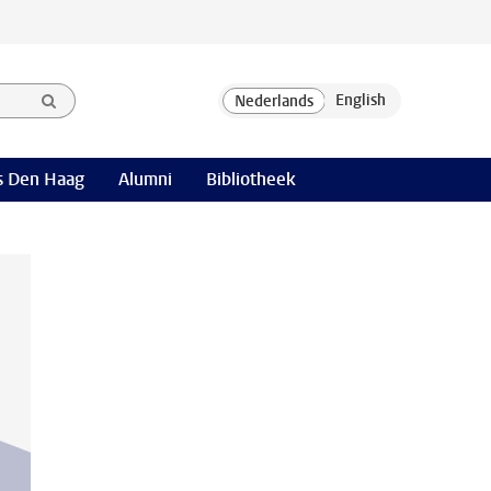
 Den Haag
Alumni
Bibliotheek