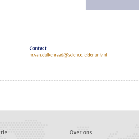
Contact
m.van.dulkenraad@science.leidenuniv.nl
tie
Over ons