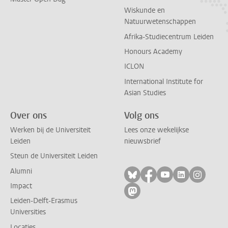
Wiskunde en
Natuurwetenschappen
Afrika-Studiecentrum Leiden
Honours Academy
ICLON
International Institute for
Asian Studies
Over ons
Volg ons
Werken bij de Universiteit
Lees onze wekelijkse
Leiden
nieuwsbrief
Steun de Universiteit Leiden
Alumni
Volg ons op bluesky
Volg ons op facebo
Volg ons op yo
Volg ons op
Volg on
Impact
Volg ons op mastodon
Leiden-Delft-Erasmus
Universities
Locaties