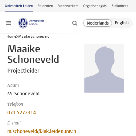
Ga naar hoofdinhoud
Universiteit Leiden
Studenten
Medewerkers
Organisatiegids
Bibliotheek
Menu
Home
Maaike Schoneveld
Maaike
Schoneveld
Projectleider
Naam
M. Schoneveld
Telefoon
071 5272314
E-mail
m.schoneveld@lak.leidenuniv.n