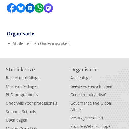
Delen op Facebook
Delen via Bluesky
Delen op LinkedIn
Delen via WhatsApp
Delen via Mastodon
Organisatie
Studenten- en Onderwijszaken
Studiekeuze
Organisatie
Bacheloropleidingen
Archeologie
Masteropleidingen
Geesteswetenschappen
PhD-programma's
Geneeskunde/LUMC
Onderwijs voor professionals
Governance and Global
Affairs
Summer Schools
Rechtsgeleerdheid
Open dagen
Sociale Wetenschappen
Master Open Dag