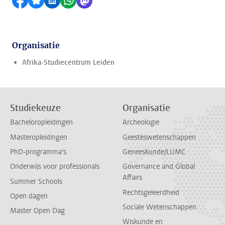
Delen op Facebook
Delen via Bluesky
Delen op LinkedIn
Delen via WhatsApp
Delen via Mastodon
Organisatie
Afrika-Studiecentrum Leiden
Studiekeuze
Organisatie
Bacheloropleidingen
Archeologie
Masteropleidingen
Geesteswetenschappen
PhD-programma's
Geneeskunde/LUMC
Onderwijs voor professionals
Governance and Global
Affairs
Summer Schools
Rechtsgeleerdheid
Open dagen
Sociale Wetenschappen
Master Open Dag
Wiskunde en