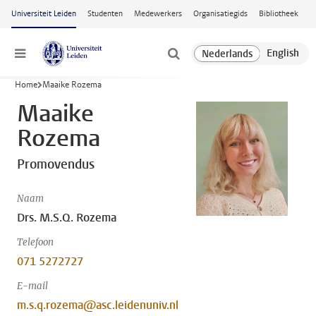
Ga naar hoofdinhoud
Universiteit Leiden
Studenten
Medewerkers
Organisatiegids
Bibliotheek
Menu
Home
Maaike Rozema
Maaike
Rozema
Promovendus
Naam
Drs. M.S.Q. Rozema
Telefoon
071 5272727
E-mail
m.s.q.rozema@asc.leidenuniv.nl