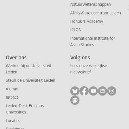
Natuurwetenschappen
Afrika-Studiecentrum Leiden
Honours Academy
ICLON
International Institute for
Asian Studies
Over ons
Volg ons
Werken bij de Universiteit
Lees onze wekelijkse
Leiden
nieuwsbrief
Steun de Universiteit Leiden
Alumni
Volg ons op bluesky
Volg ons op facebo
Volg ons op yo
Volg ons op
Volg on
Impact
Volg ons op mastodon
Leiden-Delft-Erasmus
Universities
Locaties