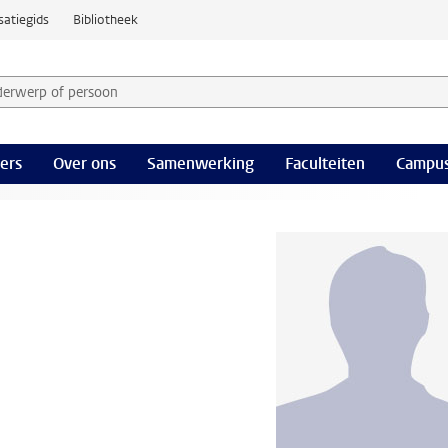
satiegids
Bibliotheek
derwerp of persoon en selecteer categorie
ers
Over ons
Samenwerking
Faculteiten
Campus