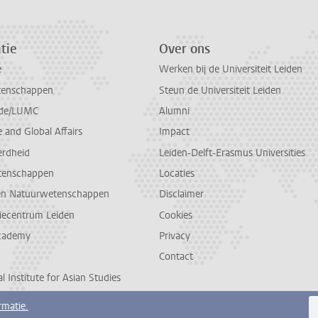
tie
Over ons
e
Werken bij de Universiteit Leiden
tenschappen
Steun de Universiteit Leiden
de/LUMC
Alumni
and Global Affairs
Impact
erdheid
Leiden-Delft-Erasmus Universities
tenschappen
Locaties
en Natuurwetenschappen
Disclaimer
diecentrum Leiden
Cookies
cademy
Privacy
Contact
l Institute for Asian Studies
rmatie.