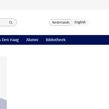
 Den Haag
Alumni
Bibliotheek