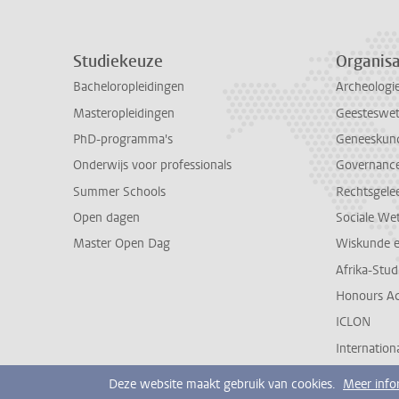
Studiekeuze
Organisa
Bacheloropleidingen
Archeologi
Masteropleidingen
Geesteswe
PhD-programma's
Geneeskun
Onderwijs voor professionals
Governance 
Summer Schools
Rechtsgele
Open dagen
Sociale We
Master Open Dag
Wiskunde 
Afrika-Stu
Honours A
ICLON
Internationa
Deze website maakt gebruik van cookies.
Meer info