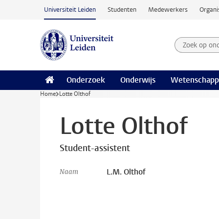
Ga naar hoofdinhoud
Universiteit Leiden
Studenten
Medewerkers
Organi
Zoek op on
Zoekterm
Onderzoek
Onderwijs
Wetenschapp
Home
Lotte Olthof
Lotte Olthof
Student-assistent
L.M. Olthof
Naam