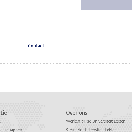
Contact
tie
Over ons
e
Werken bij de Universiteit Leiden
tenschappen
Steun de Universiteit Leiden