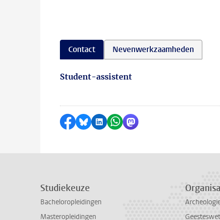
Contact
Nevenwerkzaamheden
Student-assistent
Delen op Facebook
Delen via Bluesky
Delen op LinkedIn
Delen via WhatsApp
Delen via Mastodon
Studiekeuze
Organisa
Bacheloropleidingen
Archeologi
Masteropleidingen
Geesteswe