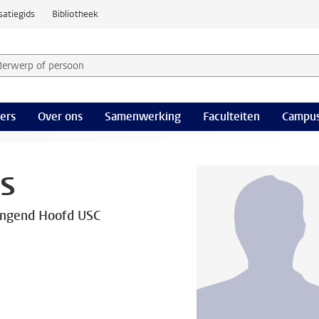
satiegids
Bibliotheek
derwerp of persoon en selecteer categorie
ers
Over ons
Samenwerking
Faculteiten
Campus
s
angend Hoofd USC