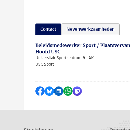
Contact
Nevenwerkzaamheden
Beleidsmedewerker Sport / Plaatsverva
Hoofd USC
Universitair Sportcentrum & LAK
USC Sport
Delen op Facebook
Delen via Bluesky
Delen op LinkedIn
Delen via WhatsApp
Delen via Mastodon