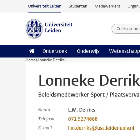
Ga naar hoofdinhoud
Universiteit Leiden
Studenten
Medewerkers
Organi
Zoek op on
Zoekterm
Onderzoek
Onderwijs
Wetenschapp
Home
Lonneke Derriks
Lonneke Derrik
Beleidsmedewerker Sport / Plaatsverv
L.M. Derriks
Naam
071 5274688
Telefoon
l.m.derriks@usc.leidenuniv.nl
E-mail