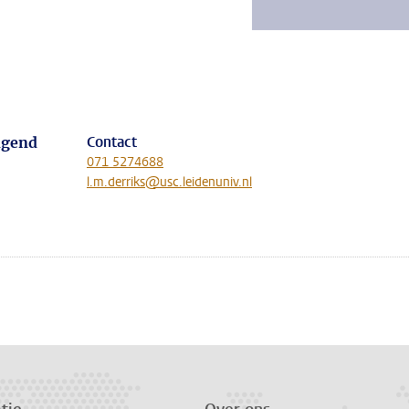
Contact
ngend
071 5274688
l.m.derriks@usc.leidenuniv.nl