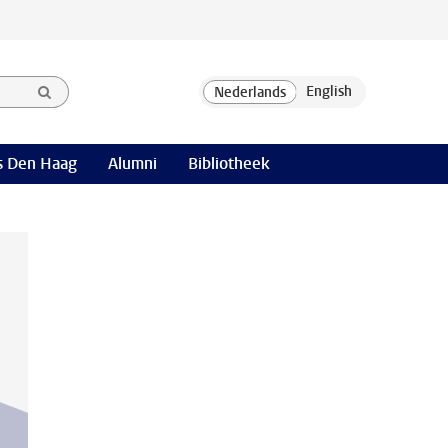
 Den Haag
Alumni
Bibliotheek