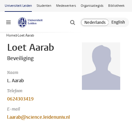
Ga naar hoofdinhoud
Universiteit Leiden
Studenten
Medewerkers
Organisatiegids
Bibliotheek
Menu
Home
Loet Aarab
Loet Aarab
Beveiliging
Naam
L. Aarab
Telefoon
0624303419
E-mail
l.aarab@science.leidenuniv.nl