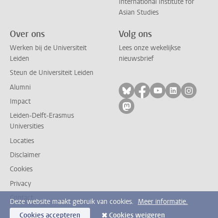
International Institute for
Asian Studies
Over ons
Volg ons
Werken bij de Universiteit
Lees onze wekelijkse
Leiden
nieuwsbrief
Steun de Universiteit Leiden
Alumni
Volg ons op bluesky
Volg ons op facebo
Volg ons op yo
Volg ons op
Volg on
Impact
Volg ons op mastodon
Leiden-Delft-Erasmus
Universities
Locaties
Disclaimer
Cookies
Privacy
Contact
Deze website maakt gebruik van cookies.
Meer informatie.
Cookies accepteren
Cookies weigeren