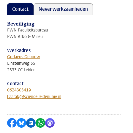
Contact
Nevenwerkzaamheden
Beveiliging
FWN Faculteitsbureau
FWN Arbo & Milieu
Werkadres
Gorlaeus Gebouw
Einsteinweg 55
2333 CC Leiden
Contact
0624303419
l.aarab@science.leidenuniv.nl
Delen op Facebook
Delen via Bluesky
Delen op LinkedIn
Delen via WhatsApp
Delen via Mastodon