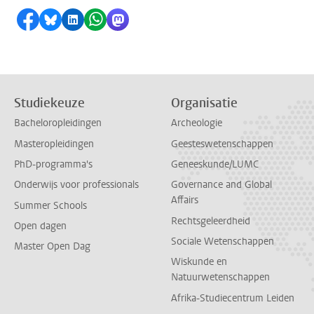
Delen op Facebook
Delen via Bluesky
Delen op LinkedIn
Delen via WhatsApp
Delen via Mastodon
Studiekeuze
Organisatie
Bacheloropleidingen
Archeologie
Masteropleidingen
Geesteswetenschappen
PhD-programma's
Geneeskunde/LUMC
Onderwijs voor professionals
Governance and Global
Affairs
Summer Schools
Rechtsgeleerdheid
Open dagen
Sociale Wetenschappen
Master Open Dag
Wiskunde en
Natuurwetenschappen
Afrika-Studiecentrum Leiden