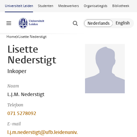
Ga naar hoofdinhoud
Universiteit Leiden
Studenten
Medewerkers
Organisatiegids
Bibliotheek
Menu
Home
Lisette Nederstigt
Lisette
Nederstigt
Inkoper
Naam
L.J.M. Nederstigt
Telefoon
071 5278092
E-mail
l.j.m.nederstigt@ufb.leidenuniv.