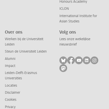
Honours Academy
ICLON
International Institute for
Asian Studies
Over ons
Volg ons
Werken bij de Universiteit
Lees onze wekelijkse
Leiden
nieuwsbrief
Steun de Universiteit Leiden
Alumni
Volg ons op bluesky
Volg ons op facebo
Volg ons op yo
Volg ons op
Volg on
Impact
Volg ons op mastodon
Leiden-Delft-Erasmus
Universities
Locaties
Disclaimer
Cookies
Privacy