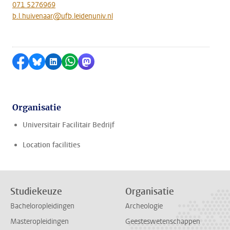
071 5276969
b.l.huivenaar@ufb.leidenuniv.nl
Delen op Facebook
Delen via Bluesky
Delen op LinkedIn
Delen via WhatsApp
Delen via Mastodon
Organisatie
Universitair Facilitair Bedrijf
Location facilities
Studiekeuze
Organisatie
Bacheloropleidingen
Archeologie
Masteropleidingen
Geesteswetenschappen