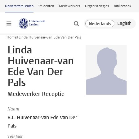
Ga naar hoofdinhoud
Universiteit Leiden
Studenten
Medewerkers
Organisatiegids
Bibliotheek
Menu
Home
Linda Huivenaar-van Ede Van Der Pals
Linda
Huivenaar-van
Ede Van Der
Pals
Medewerker Receptie
Naam
B.L. Huivenaar-van Ede Van Der
Pals
Telefoon