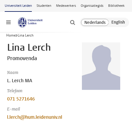
Ga naar hoofdinhoud
Universiteit Leiden
Studenten
Medewerkers
Organisatiegids
Bibliotheek
Menu
Home
Lina Lerch
Lina Lerch
Promovenda
Naam
L. Lerch MA
Telefoon
071 5271646
E-mail
l.lerch@hum.leidenuniv.nl