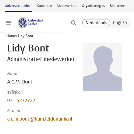
Ga naar hoofdinhoud
Universiteit Leiden
Studenten
Medewerkers
Organisatiegids
Bibliotheek
Menu
Home
Lidy Bont
Lidy Bont
Administratief medewerker
Naam
A.C.M. Bont
Telefoon
071 5272727
E-mail
a.c.m.bont@hum.leidenuniv.nl