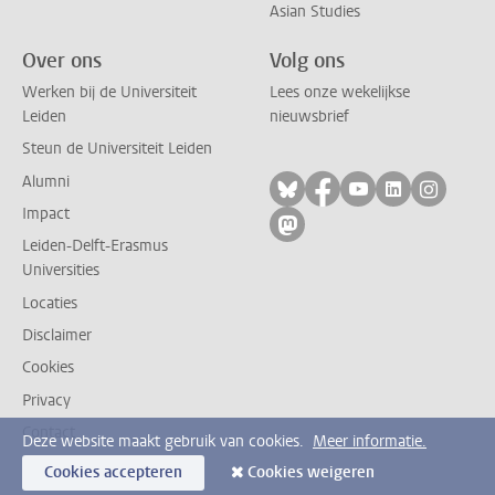
Asian Studies
Over ons
Volg ons
Werken bij de Universiteit
Lees onze wekelijkse
Leiden
nieuwsbrief
Steun de Universiteit Leiden
Alumni
Volg ons op bluesky
Volg ons op facebo
Volg ons op yo
Volg ons op
Volg on
Impact
Volg ons op mastodon
Leiden-Delft-Erasmus
Universities
Locaties
Disclaimer
Cookies
Privacy
Contact
Deze website maakt gebruik van cookies.
Meer informatie.
Cookies accepteren
Cookies weigeren