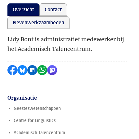
Overzicht
Contact
Nevenwerkzaamheden
Lidy Bont is administratief medewerker bij
het Academisch Talencentrum.
Delen op Facebook
Delen via Bluesky
Delen op LinkedIn
Delen via WhatsApp
Delen via Mastodon
Organisatie
Geesteswetenschappen
Centre for Linguistics
Academisch Talencentrum