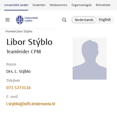
Ga naar hoofdinhoud
Universiteit Leiden
Studenten
Medewerkers
Organisatiegids
Bibliotheek
Menu
Home
Libor Stýblo
Libor Stýblo
Teamleider CPM
Naam
Drs. L. Stýblo
Telefoon
071 5273116
E-mail
l.styblo@ufb.leidenuniv.nl