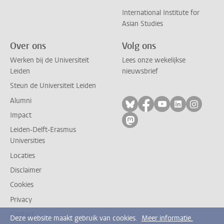
International Institute for
Asian Studies
Over ons
Volg ons
Werken bij de Universiteit
Lees onze wekelijkse
Leiden
nieuwsbrief
Steun de Universiteit Leiden
Alumni
Volg ons op bluesky
Volg ons op facebo
Volg ons op yo
Volg ons op
Volg on
Impact
Volg ons op mastodon
Leiden-Delft-Erasmus
Universities
Locaties
Disclaimer
Cookies
Privacy
Contact
Deze website maakt gebruik van cookies.
Meer informatie.