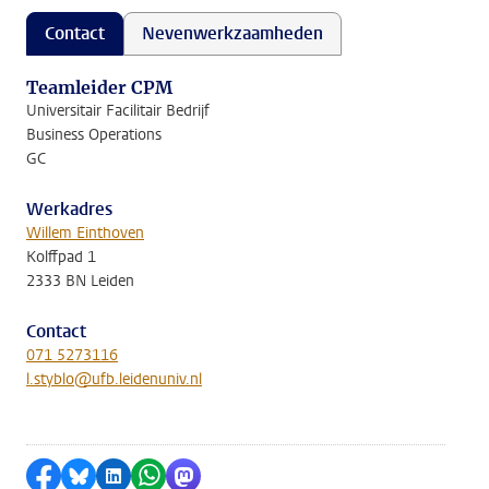
Contact
Nevenwerkzaamheden
Teamleider CPM
Universitair Facilitair Bedrijf
Business Operations
GC
Werkadres
Willem Einthoven
Kolffpad 1
2333 BN Leiden
Contact
071 5273116
l.styblo@ufb.leidenuniv.nl
Delen op Facebook
Delen via Bluesky
Delen op LinkedIn
Delen via WhatsApp
Delen via Mastodon