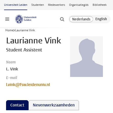
Ga naar hoofdinhoud
Universiteit Leiden
Studenten
Medewerkers
Organisatiegids
Bibliotheek
Menu
Home
Laurianne Vink
Laurianne Vink
Student Assistent
Naam
L. Vink
E-mail
l.vink@fsw.leidenuniv.nl
Contact
Nevenwerkzaamheden