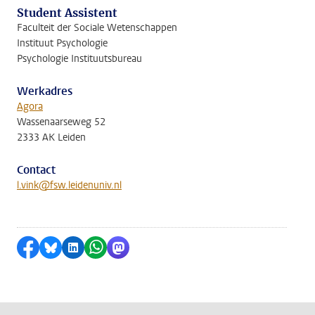
Student Assistent
Faculteit der Sociale Wetenschappen
Instituut Psychologie
Psychologie Instituutsbureau
Werkadres
Agora
Wassenaarseweg 52
2333 AK Leiden
Contact
l.vink@fsw.leidenuniv.nl
Delen op Facebook
Delen via Bluesky
Delen op LinkedIn
Delen via WhatsApp
Delen via Mastodon