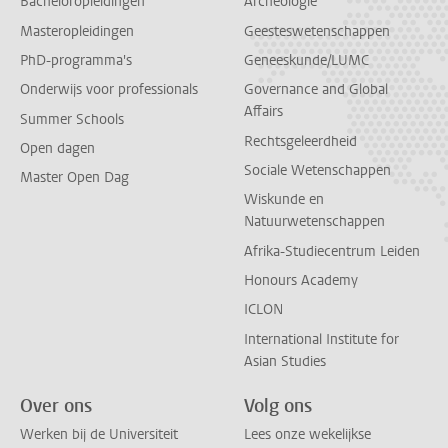
Bacheloropleidingen
Archeologie
Masteropleidingen
Geesteswetenschappen
PhD-programma's
Geneeskunde/LUMC
Onderwijs voor professionals
Governance and Global
Affairs
Summer Schools
Rechtsgeleerdheid
Open dagen
Sociale Wetenschappen
Master Open Dag
Wiskunde en
Natuurwetenschappen
Afrika-Studiecentrum Leiden
Honours Academy
ICLON
International Institute for
Asian Studies
Over ons
Volg ons
Werken bij de Universiteit
Lees onze wekelijkse