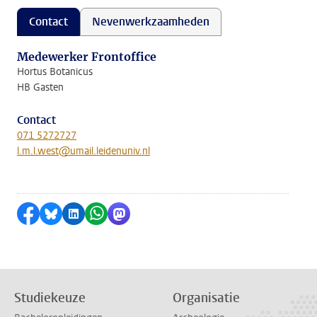
Contact
Nevenwerkzaamheden
Medewerker Frontoffice
Hortus Botanicus
HB Gasten
Contact
071 5272727
l.m.l.west@umail.leidenuniv.nl
Delen op Facebook
Delen via Bluesky
Delen op LinkedIn
Delen via WhatsApp
Delen via Mastodon
Studiekeuze
Organisatie