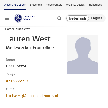
Ga naar hoofdinhoud
Universiteit Leiden
Studenten
Medewerkers
Organisatiegids
Bibliotheek
Menu
Home
Lauren West
Lauren West
Medewerker Frontoffice
Naam
L.M.L. West
Telefoon
071 5272727
E-mail
l.m.l.west@umail.leidenuniv.nl