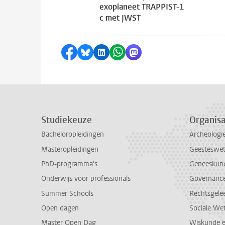
exoplaneet TRAPPIST-1
c met JWST
Delen op Facebook
Delen via Bluesky
Delen op LinkedIn
Delen via WhatsApp
Delen via Mastodon
Studiekeuze
Organisa
Bacheloropleidingen
Archeologi
Masteropleidingen
Geesteswe
PhD-programma's
Geneeskun
Onderwijs voor professionals
Governance 
Summer Schools
Rechtsgele
Open dagen
Sociale We
Master Open Dag
Wiskunde 