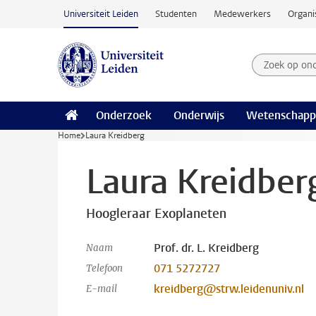
Ga naar hoofdinhoud
Universiteit Leiden
Studenten
Medewerkers
Organi
Zoek op on
Zoekterm
Onderzoek
Onderwijs
Wetenschapp
Home
Laura Kreidberg
Laura Kreidber
Hoogleraar Exoplaneten
Prof. dr. L. Kreidberg
Naam
071 5272727
Telefoon
kreidberg@strw.leidenuniv.nl
E-mail