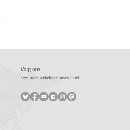
Volg ons
Lees onze wekelijkse nieuwsbrief
Volg ons op bluesky
Volg ons op facebook
Volg ons op youtube
Volg ons op linkedin
Volg ons op instagram
Volg ons op mastodon