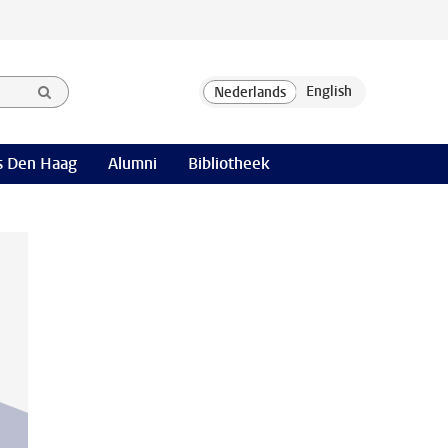
 Den Haag
Alumni
Bibliotheek