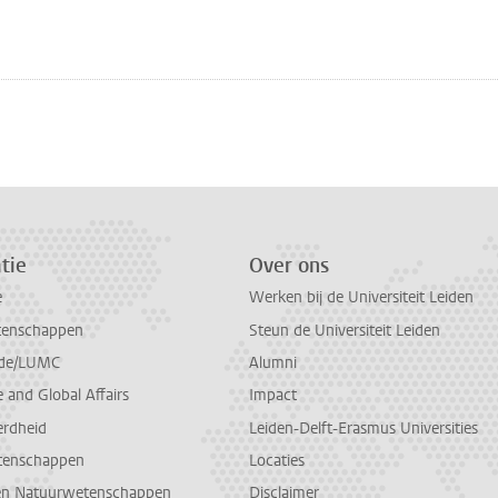
tie
Over ons
e
Werken bij de Universiteit Leiden
tenschappen
Steun de Universiteit Leiden
de/LUMC
Alumni
and Global Affairs
Impact
erdheid
Leiden-Delft-Erasmus Universities
tenschappen
Locaties
en Natuurwetenschappen
Disclaimer