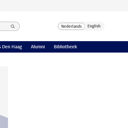
 Den Haag
Alumni
Bibliotheek