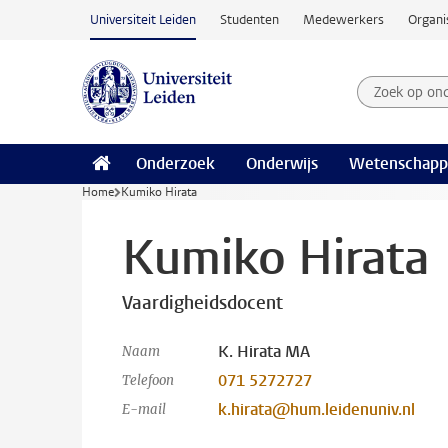
Ga naar hoofdinhoud
Universiteit Leiden
Studenten
Medewerkers
Organi
Zoek op on
Zoekterm
Onderzoek
Onderwijs
Wetenschapp
Home
Kumiko Hirata
Kumiko Hirata
Vaardigheidsdocent
K. Hirata MA
Naam
071 5272727
Telefoon
k.hirata@hum.leidenuniv.nl
E-mail