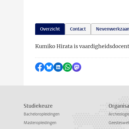
Overzicht
Contact
Nevenwerkzaa
Kumiko Hirata is vaardigheidsdocent
Delen op Facebook
Delen via Bluesky
Delen op LinkedIn
Delen via WhatsApp
Delen via Mastodon
Studiekeuze
Organisa
Bacheloropleidingen
Archeologi
Masteropleidingen
Geesteswe