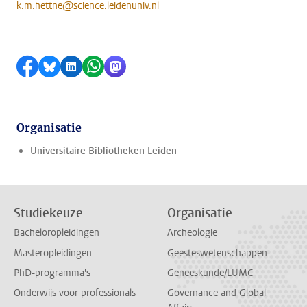
k.m.hettne@science.leidenuniv.nl
Delen op Facebook
Delen via Bluesky
Delen op LinkedIn
Delen via WhatsApp
Delen via Mastodon
Organisatie
Universitaire Bibliotheken Leiden
Studiekeuze
Organisatie
Bacheloropleidingen
Archeologie
Masteropleidingen
Geesteswetenschappen
PhD-programma's
Geneeskunde/LUMC
Onderwijs voor professionals
Governance and Global