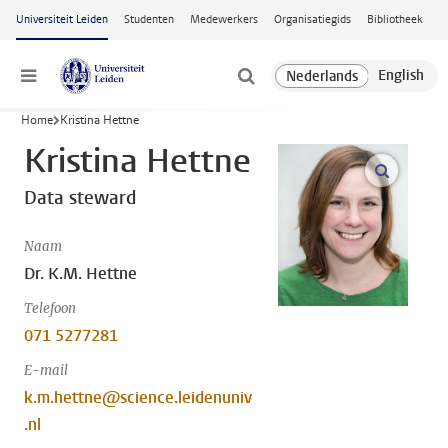
Ga naar hoofdinhoud
Universiteit Leiden
Studenten
Medewerkers
Organisatiegids
Bibliotheek
Menu
Home
Kristina Hettne
Kristina Hettne
open m
Data steward
Naam
Dr. K.M. Hettne
Telefoon
071 5277281
E-mail
k.m.hettne@science.leidenuniv
.nl