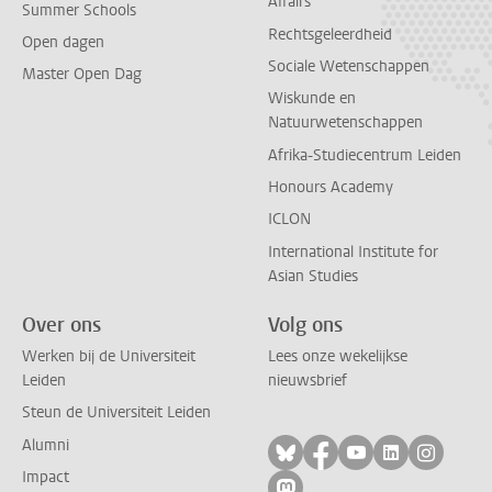
Affairs
Summer Schools
Rechtsgeleerdheid
Open dagen
Sociale Wetenschappen
Master Open Dag
Wiskunde en
Natuurwetenschappen
Afrika-Studiecentrum Leiden
Honours Academy
ICLON
International Institute for
Asian Studies
Over ons
Volg ons
Werken bij de Universiteit
Lees onze wekelijkse
Leiden
nieuwsbrief
Steun de Universiteit Leiden
Alumni
Volg ons op bluesky
Volg ons op facebo
Volg ons op yo
Volg ons op
Volg on
Impact
Volg ons op mastodon