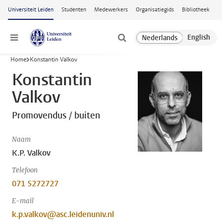
Ga naar hoofdinhoud
Universiteit Leiden
Studenten
Medewerkers
Organisatiegids
Bibliotheek
Menu
Home
Konstantin Valkov
Konstantin
Valkov
Promovendus / buiten
Naam
K.P. Valkov
Telefoon
071 5272727
E-mail
k.p.valkov@asc.leidenuniv.nl