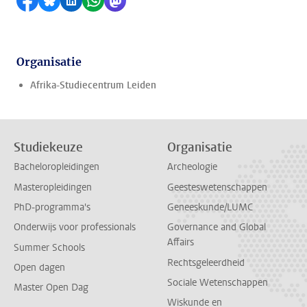
Delen op Facebook
Delen via Bluesky
Delen op LinkedIn
Delen via WhatsApp
Delen via Mastodon
Organisatie
Afrika-Studiecentrum Leiden
Studiekeuze
Organisatie
Bacheloropleidingen
Archeologie
Masteropleidingen
Geesteswetenschappen
PhD-programma's
Geneeskunde/LUMC
Onderwijs voor professionals
Governance and Global
Affairs
Summer Schools
Rechtsgeleerdheid
Open dagen
Sociale Wetenschappen
Master Open Dag
Wiskunde en