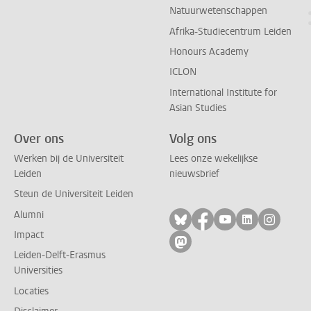
Natuurwetenschappen
Afrika-Studiecentrum Leiden
Honours Academy
ICLON
International Institute for
Asian Studies
Over ons
Volg ons
Werken bij de Universiteit
Lees onze wekelijkse
Leiden
nieuwsbrief
Steun de Universiteit Leiden
Alumni
Volg ons op bluesky
Volg ons op facebo
Volg ons op yo
Volg ons op
Volg on
Impact
Volg ons op mastodon
Leiden-Delft-Erasmus
Universities
Locaties