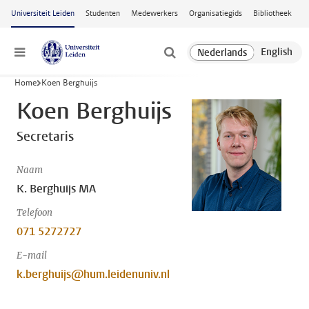
Ga naar hoofdinhoud
Universiteit Leiden
Studenten
Medewerkers
Organisatiegids
Bibliotheek
Menu
Home
Koen Berghuijs
Koen Berghuijs
Secretaris
Naam
K. Berghuijs MA
Telefoon
071 5272727
E-mail
k.berghuijs@hum.leidenuniv.nl