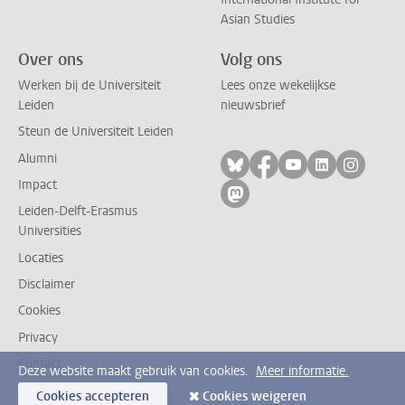
Asian Studies
Over ons
Volg ons
Werken bij de Universiteit
Lees onze wekelijkse
Leiden
nieuwsbrief
Steun de Universiteit Leiden
Alumni
Volg ons op bluesky
Volg ons op facebo
Volg ons op yo
Volg ons op
Volg on
Impact
Volg ons op mastodon
Leiden-Delft-Erasmus
Universities
Locaties
Disclaimer
Cookies
Privacy
Contact
Deze website maakt gebruik van cookies.
Meer informatie.
Cookies accepteren
Cookies weigeren