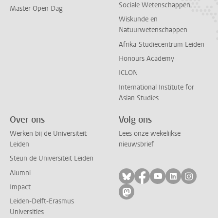
Sociale Wetenschappen
Master Open Dag
Wiskunde en
Natuurwetenschappen
Afrika-Studiecentrum Leiden
Honours Academy
ICLON
International Institute for
Asian Studies
Over ons
Volg ons
Werken bij de Universiteit
Lees onze wekelijkse
Leiden
nieuwsbrief
Steun de Universiteit Leiden
Alumni
Volg ons op bluesky
Volg ons op facebo
Volg ons op yo
Volg ons op
Volg on
Impact
Volg ons op mastodon
Leiden-Delft-Erasmus
Universities