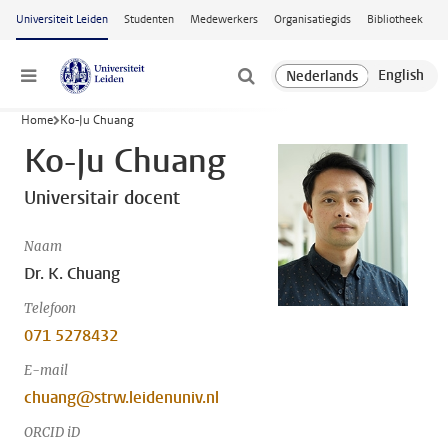
Ga naar hoofdinhoud
Universiteit Leiden
Studenten
Medewerkers
Organisatiegids
Bibliotheek
Menu
Home
Ko-Ju Chuang
Ko-Ju Chuang
Universitair docent
Naam
Dr. K. Chuang
Telefoon
071 5278432
E-mail
chuang@strw.leidenuniv.nl
ORCID iD