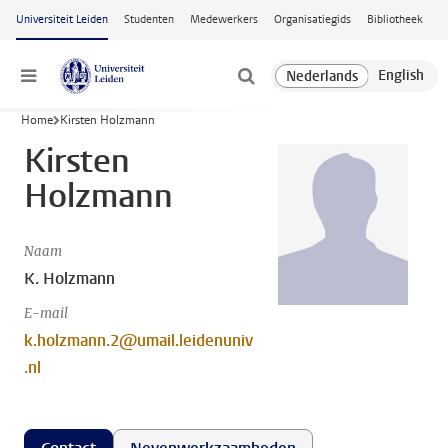
Ga naar hoofdinhoud
Universiteit Leiden
Studenten
Medewerkers
Organisatiegids
Bibliotheek
Menu
Home
Kirsten Holzmann
Kirsten
Holzmann
Naam
K. Holzmann
E-mail
k.holzmann.2@umail.leidenuniv
.nl