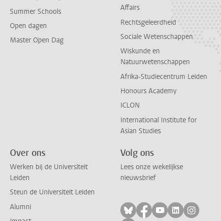
Affairs
Summer Schools
Rechtsgeleerdheid
Open dagen
Sociale Wetenschappen
Master Open Dag
Wiskunde en
Natuurwetenschappen
Afrika-Studiecentrum Leiden
Honours Academy
ICLON
International Institute for
Asian Studies
Over ons
Volg ons
Werken bij de Universiteit
Lees onze wekelijkse
Leiden
nieuwsbrief
Steun de Universiteit Leiden
Alumni
Volg ons op bluesky
Volg ons op facebo
Volg ons op yo
Volg ons op
Volg on