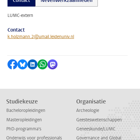
Contact
Nevenwerkzaamheden
LUMC-extern
Contact
k.holzmann.2@umail.leidenuniv.nl
Delen op Facebook
Delen via Bluesky
Delen op LinkedIn
Delen via WhatsApp
Delen via Mastodon
Studiekeuze
Organisatie
Bacheloropleidingen
Archeologie
Masteropleidingen
Geesteswetenschappen
PhD-programma's
Geneeskunde/LUMC
Onderwijs voor professionals
Governance and Global