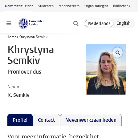
Ga naar hoofdinhoud
Universiteit Leiden
Studenten
Medewerkers
Organisatiegids
Bibliotheek
Menu
Home
Khrystyna Semkiv
Khrystyna
open m
Semkiv
Promovendus
Naam
K. Semkiv
Profiel
Contact
Nevenwerkzaamheden
Voor meer informatie, bezoek het