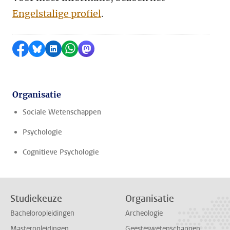
Engelstalige profiel
.
Delen op Facebook
Delen via Bluesky
Delen op LinkedIn
Delen via WhatsApp
Delen via Mastodon
Organisatie
Sociale Wetenschappen
Psychologie
Cognitieve Psychologie
Studiekeuze
Organisatie
Bacheloropleidingen
Archeologie
Masteropleidingen
Geesteswetenschappen