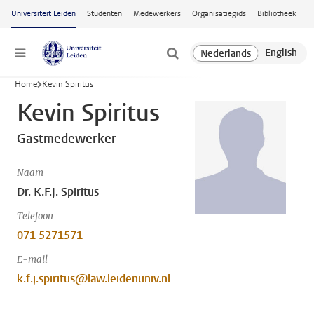
Ga naar hoofdinhoud
Universiteit Leiden
Studenten
Medewerkers
Organisatiegids
Bibliotheek
Menu
Home
Kevin Spiritus
Kevin Spiritus
Gastmedewerker
Naam
Dr. K.F.J. Spiritus
Telefoon
071 5271571
E-mail
k.f.j.spiritus@law.leidenuniv.nl