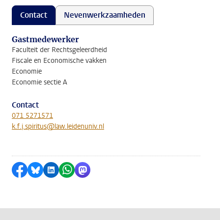
Contact
Nevenwerkzaamheden
Gastmedewerker
Faculteit der Rechtsgeleerdheid
Fiscale en Economische vakken
Economie
Economie sectie A
Contact
071 5271571
k.f.j.spiritus@law.leidenuniv.nl
Delen op Facebook
Delen via Bluesky
Delen op LinkedIn
Delen via WhatsApp
Delen via Mastodon