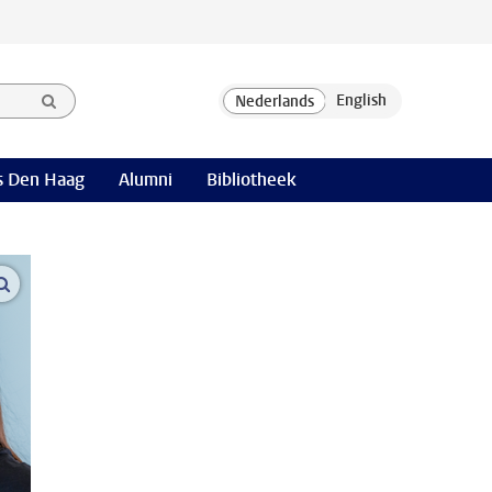
 Den Haag
Alumni
Bibliotheek
open modal