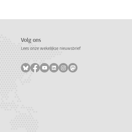
Volg ons
Lees onze wekelijkse nieuwsbrief
Volg ons op bluesky
Volg ons op facebook
Volg ons op youtube
Volg ons op linkedin
Volg ons op instagram
Volg ons op mastodon