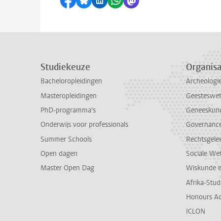
Delen op Facebook
Delen via Bluesky
Delen op LinkedIn
Delen via WhatsApp
Delen via Mastodon
Studiekeuze
Organisa
Bacheloropleidingen
Archeologi
Masteropleidingen
Geesteswe
PhD-programma's
Geneeskun
Onderwijs voor professionals
Governance 
Summer Schools
Rechtsgele
Open dagen
Sociale We
Master Open Dag
Wiskunde 
Afrika-Stu
Honours A
ICLON