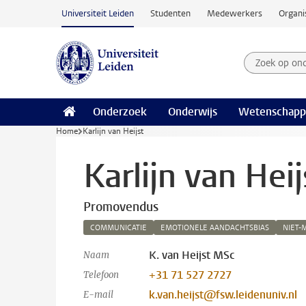
Ga naar hoofdinhoud
Universiteit Leiden
Studenten
Medewerkers
Organi
Zoek op on
Zoekterm
Onderzoek
Onderwijs
Wetenschapp
Home
Karlijn van Heijst
Karlijn van Heij
Promovendus
COMMUNICATIE
EMOTIONELE AANDACHTSBIAS
NIET-
K. van Heijst MSc
Naam
+31 71 527 2727
Telefoon
k.van.heijst@fsw.leidenuniv.nl
E-mail