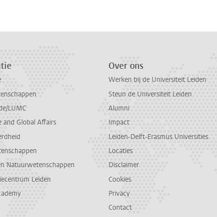
tie
Over ons
e
Werken bij de Universiteit Leiden
tenschappen
Steun de Universiteit Leiden
de/LUMC
Alumni
and Global Affairs
Impact
erdheid
Leiden-Delft-Erasmus Universities
tenschappen
Locaties
en Natuurwetenschappen
Disclaimer
diecentrum Leiden
Cookies
cademy
Privacy
Contact