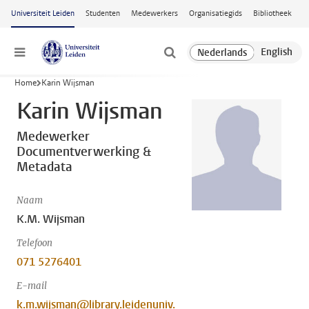
Ga naar hoofdinhoud
Universiteit Leiden
Studenten
Medewerkers
Organisatiegids
Bibliotheek
Menu
Home
Karin Wijsman
Karin Wijsman
Medewerker
Documentverwerking &
Metadata
Naam
K.M. Wijsman
Telefoon
071 5276401
E-mail
k.m.wijsman@library.leidenuniv.