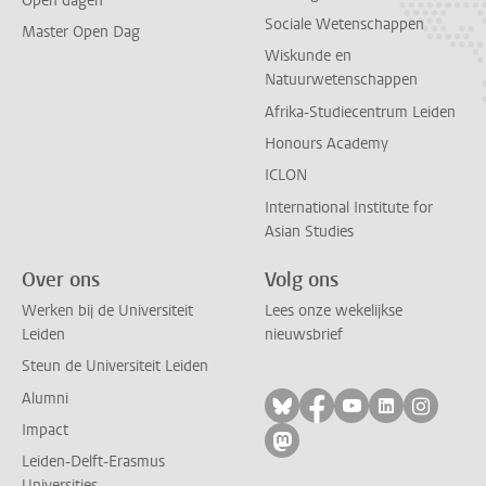
Open dagen
Sociale Wetenschappen
Master Open Dag
Wiskunde en
Natuurwetenschappen
Afrika-Studiecentrum Leiden
Honours Academy
ICLON
International Institute for
Asian Studies
Over ons
Volg ons
Werken bij de Universiteit
Lees onze wekelijkse
Leiden
nieuwsbrief
Steun de Universiteit Leiden
Alumni
Volg ons op bluesky
Volg ons op facebo
Volg ons op yo
Volg ons op
Volg on
Impact
Volg ons op mastodon
Leiden-Delft-Erasmus
Universities