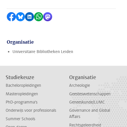
Delen op Facebook
Delen via Bluesky
Delen op LinkedIn
Delen via WhatsApp
Delen via Mastodon
Organisatie
Universitaire Bibliotheken Leiden
Studiekeuze
Organisatie
Bacheloropleidingen
Archeologie
Masteropleidingen
Geesteswetenschappen
PhD-programma's
Geneeskunde/LUMC
Onderwijs voor professionals
Governance and Global
Affairs
Summer Schools
Rechtsgeleerdheid