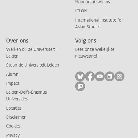
Honours Academy
ICLON
International Institute for
Asian Studies
Over ons
Volg ons
Werken bij de Universiteit
Lees onze wekelijkse
Leiden
nieuwsbrief
Steun de Universiteit Leiden
Alumni
Volg ons op bluesky
Volg ons op facebo
Volg ons op yo
Volg ons op
Volg on
Impact
Volg ons op mastodon
Leiden-Delft-Erasmus
Universities
Locaties
Disclaimer
Cookies
Privacy