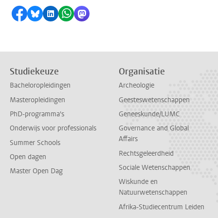
Delen op Facebook
Delen via Bluesky
Delen op LinkedIn
Delen via WhatsApp
Delen via Mastodon
Studiekeuze
Organisatie
Bacheloropleidingen
Archeologie
Masteropleidingen
Geesteswetenschappen
PhD-programma's
Geneeskunde/LUMC
Onderwijs voor professionals
Governance and Global
Affairs
Summer Schools
Rechtsgeleerdheid
Open dagen
Sociale Wetenschappen
Master Open Dag
Wiskunde en
Natuurwetenschappen
Afrika-Studiecentrum Leiden