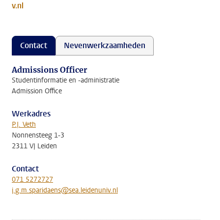
v.nl
Contact
Nevenwerkzaamheden
Admissions Officer
Studentinformatie en -administratie
Admission Office
Werkadres
P.J. Veth
Nonnensteeg 1-3
2311 VJ Leiden
Contact
071 5272727
j.g.m.sparidaens@sea.leidenuniv.nl