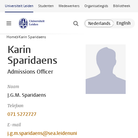
Ga naar hoofdinhoud
Universiteit Leiden
Studenten
Medewerkers
Organisatiegids
Bibliotheek
Menu
Home
Karin Sparidaens
Karin
Sparidaens
Admissions Officer
Naam
J.G.M. Sparidaens
Telefoon
071 5272727
E-mail
j.g.m.sparidaens@sea.leidenuni