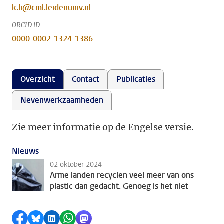
k.li@cml.leidenuniv.nl
ORCID iD
0000-0002-1324-1386
Overzicht
Contact
Publicaties
Nevenwerkzaamheden
Zie meer informatie op de Engelse versie.
Nieuws
02 oktober 2024
Arme landen recyclen veel meer van ons
plastic dan gedacht. Genoeg is het niet
Delen op Facebook
Delen via Bluesky
Delen op LinkedIn
Delen via WhatsApp
Delen via Mastodon