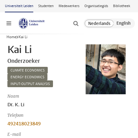
Ga naar hoofdinhoud
Universiteit Leiden
Studenten
Medewerkers
Organisatiegids
Bibliotheek
Menu
Home
Kai Li
Kai Li
Onderzoeker
CLIMATE ECONOMICS
ENERGY ECONOMICS
INPUT-OUTPUT ANALYSIS
Naam
Dr. K. Li
Telefoon
492418023849
E-mail