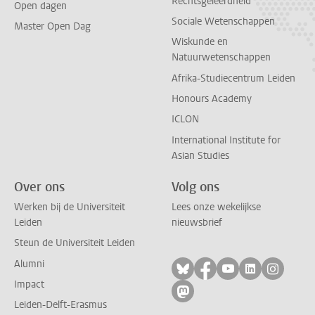
Rechtsgeleerdheid
Open dagen
Sociale Wetenschappen
Master Open Dag
Wiskunde en
Natuurwetenschappen
Afrika-Studiecentrum Leiden
Honours Academy
ICLON
International Institute for
Asian Studies
Over ons
Volg ons
Werken bij de Universiteit
Lees onze wekelijkse
Leiden
nieuwsbrief
Steun de Universiteit Leiden
Alumni
Volg ons op bluesky
Volg ons op facebo
Volg ons op yo
Volg ons op
Volg on
Impact
Volg ons op mastodon
Leiden-Delft-Erasmus