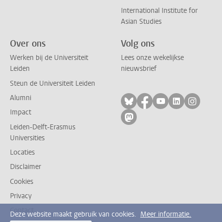
International Institute for
Asian Studies
Over ons
Volg ons
Werken bij de Universiteit
Lees onze wekelijkse
Leiden
nieuwsbrief
Steun de Universiteit Leiden
Alumni
Volg ons op bluesky
Volg ons op facebo
Volg ons op yo
Volg ons op
Volg on
Impact
Volg ons op mastodon
Leiden-Delft-Erasmus
Universities
Locaties
Disclaimer
Cookies
Privacy
Contact
Deze website maakt gebruik van cookies.
Meer informatie.