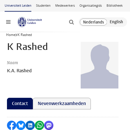
Ga naar hoofdinhoud
Universiteit Leiden
Studenten
Medewerkers
Organisatiegids
Bibliotheek
Menu
Home
K Rashed
K Rashed
Naam
K.A. Rashed
Contact
Nevenwerkzaamheden
Delen op Facebook
Delen via Bluesky
Delen op LinkedIn
Delen via WhatsApp
Delen via Mastodon