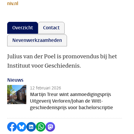
niv.nl
Overzicht
Contact
Nevenwerkzaamheden
Julius van der Poel is promovendus bij het
Instituut voor Geschiedenis.
Nieuws
12 februari 2026
Martijn Treur wint aanmoedigingsprijs
Uitgeverij Verloren/Johan de Witt-
geschiedenisprijs voor bachelorscriptie
Delen op Facebook
Delen via Bluesky
Delen op LinkedIn
Delen via WhatsApp
Delen via Mastodon