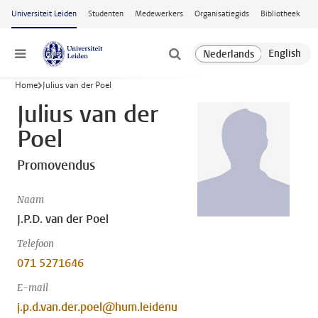
Ga naar hoofdinhoud
Universiteit Leiden
Studenten
Medewerkers
Organisatiegids
Bibliotheek
Menu
Home
Julius van der Poel
Julius van der
Poel
Promovendus
Naam
J.P.D. van der Poel
Telefoon
071 5271646
E-mail
j.p.d.van.der.poel@hum.leidenu