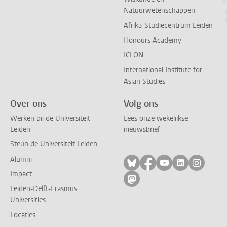
Natuurwetenschappen
Afrika-Studiecentrum Leiden
Honours Academy
ICLON
International Institute for
Asian Studies
Over ons
Volg ons
Werken bij de Universiteit
Lees onze wekelijkse
Leiden
nieuwsbrief
Steun de Universiteit Leiden
Alumni
Volg ons op bluesky
Volg ons op facebo
Volg ons op yo
Volg ons op
Volg on
Impact
Volg ons op mastodon
Leiden-Delft-Erasmus
Universities
Locaties