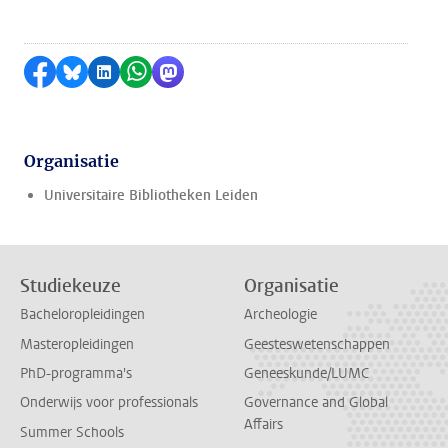
Delen op Facebook
Delen via Bluesky
Delen op LinkedIn
Delen via WhatsApp
Delen via Mastodon
Organisatie
Universitaire Bibliotheken Leiden
Studiekeuze
Organisatie
Bacheloropleidingen
Archeologie
Masteropleidingen
Geesteswetenschappen
PhD-programma's
Geneeskunde/LUMC
Onderwijs voor professionals
Governance and Global
Affairs
Summer Schools