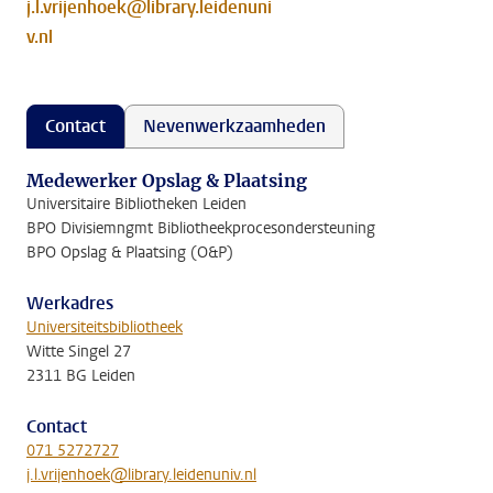
j.l.vrijenhoek@library.leidenuni
v.nl
Contact
Nevenwerkzaamheden
Medewerker Opslag & Plaatsing
Universitaire Bibliotheken Leiden
BPO Divisiemngmt Bibliotheekprocesondersteuning
BPO Opslag & Plaatsing (O&P)
Werkadres
Universiteitsbibliotheek
Witte Singel 27
2311 BG Leiden
Contact
071 5272727
j.l.vrijenhoek@library.leidenuniv.nl