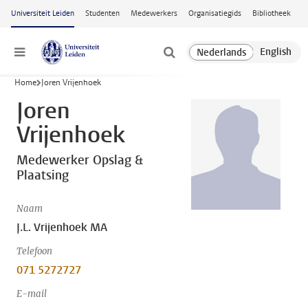
Ga naar hoofdinhoud
Universiteit Leiden
Studenten
Medewerkers
Organisatiegids
Bibliotheek
Menu
Home
Joren Vrijenhoek
Joren
Vrijenhoek
Medewerker Opslag &
Plaatsing
Naam
J.L. Vrijenhoek MA
Telefoon
071 5272727
E-mail