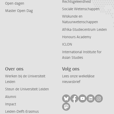
Rechtsgeleerdheid
Open dagen
Sociale Wetenschappen
Master Open Dag
Wiskunde en
Natuurwetenschappen
Afrika-Studiecentrum Leiden
Honours Academy
ICLON
International Institute for
Asian Studies
Over ons
Volg ons
Werken bij de Universiteit
Lees onze wekelijkse
Leiden
nieuwsbrief
Steun de Universiteit Leiden
Alumni
Volg ons op bluesky
Volg ons op facebo
Volg ons op yo
Volg ons op
Volg on
Impact
Volg ons op mastodon
Leiden-Delft-Erasmus