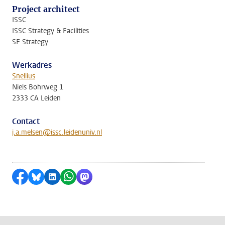
Project architect
ISSC
ISSC Strategy & Facilities
SF Strategy
Werkadres
Snellius
Niels Bohrweg 1
2333 CA Leiden
Contact
j.a.melsen@issc.leidenuniv.nl
Delen op Facebook
Delen via Bluesky
Delen op LinkedIn
Delen via WhatsApp
Delen via Mastodon