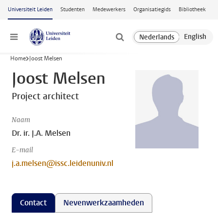
Ga naar hoofdinhoud
Universiteit Leiden
Studenten
Medewerkers
Organisatiegids
Bibliotheek
Menu
Home
Joost Melsen
Joost Melsen
Project architect
Naam
Dr. ir. J.A. Melsen
E-mail
j.a.melsen@issc.leidenuniv.nl
Contact
Nevenwerkzaamheden