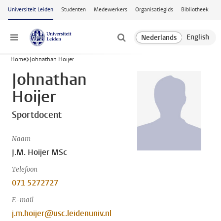
Ga naar hoofdinhoud
Universiteit Leiden
Studenten
Medewerkers
Organisatiegids
Bibliotheek
Menu
Home
Johnathan Hoijer
Johnathan
Hoijer
Sportdocent
Naam
J.M. Hoijer MSc
Telefoon
071 5272727
E-mail
j.m.hoijer@usc.leidenuniv.nl