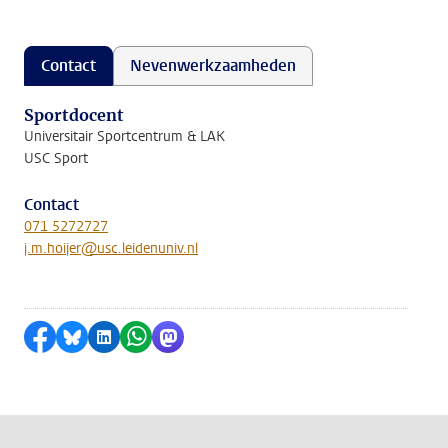
Contact
Nevenwerkzaamheden
Sportdocent
Universitair Sportcentrum & LAK
USC Sport
Contact
071 5272727
j.m.hoijer@usc.leidenuniv.nl
Delen op Facebook
Delen via Bluesky
Delen op LinkedIn
Delen via WhatsApp
Delen via Mastodon