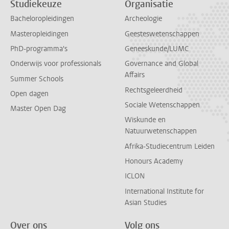
Studiekeuze
Organisatie
Bacheloropleidingen
Archeologie
Masteropleidingen
Geesteswetenschappen
PhD-programma's
Geneeskunde/LUMC
Onderwijs voor professionals
Governance and Global
Affairs
Summer Schools
Rechtsgeleerdheid
Open dagen
Sociale Wetenschappen
Master Open Dag
Wiskunde en
Natuurwetenschappen
Afrika-Studiecentrum Leiden
Honours Academy
ICLON
International Institute for
Asian Studies
Over ons
Volg ons