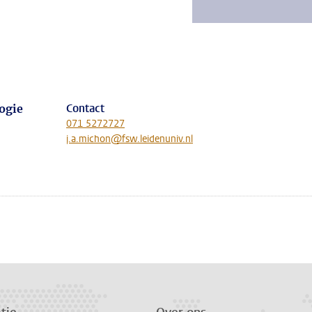
Contact
ogie
071 5272727
j.a.michon@fsw.leidenuniv.nl