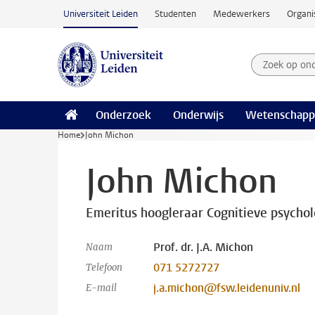
Ga naar hoofdinhoud
Universiteit Leiden
Studenten
Medewerkers
Organi
Zoek op on
Zoekterm
Onderzoek
Onderwijs
Wetenschapp
Home
John Michon
John Michon
Emeritus hoogleraar Cognitieve psychol
Prof. dr. J.A. Michon
Naam
071 5272727
Telefoon
j.a.michon@fsw.leidenuniv.nl
E-mail