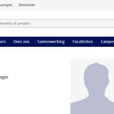
satiegids
Bibliotheek
derwerp of persoon en selecteer categorie
ers
Over ons
Samenwerking
Faculteiten
Campus
ogie