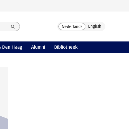
 Den Haag
Alumni
Bibliotheek