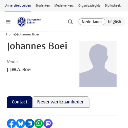
Ga naar hoofdinhoud
Universiteit Leiden
Studenten
Medewerkers
Organisatiegids
Bibliotheek
Menu
Home
Johannes Boei
Johannes Boei
Naam
J.J.W.A. Boei
Contact
Nevenwerkzaamheden
Delen op Facebook
Delen via Bluesky
Delen op LinkedIn
Delen via WhatsApp
Delen via Mastodon