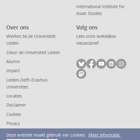
International Institute for
Asian Studies
Over ons
Volg ons
Werken bij de Universiteit
Lees onze wekelijkse
Leiden
nieuwsbrief
Steun de Universiteit Leiden
Alumni
Volg ons op bluesky
Volg ons op facebo
Volg ons op yo
Volg ons op
Volg on
Impact
Volg ons op mastodon
Leiden-Delft-Erasmus
Universities
Locaties
Disclaimer
Cookies
Privacy
Contact
Deze website maakt gebruik van cookies.
Meer informatie.