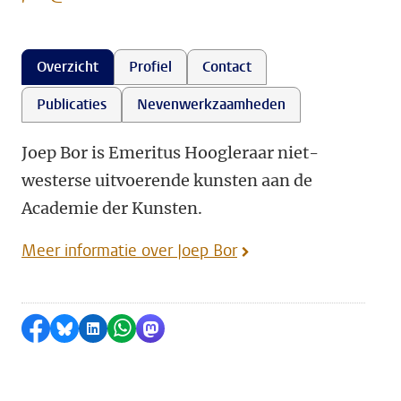
Overzicht
Profiel
Contact
Publicaties
Nevenwerkzaamheden
Joep Bor is Emeritus Hoogleraar niet-
westerse uitvoerende kunsten aan de
Academie der Kunsten.
Meer informatie over Joep Bor
Delen op Facebook
Delen via Bluesky
Delen op LinkedIn
Delen via WhatsApp
Delen via Mastodon