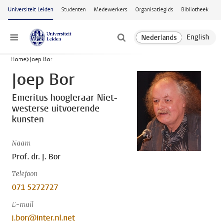
Ga naar hoofdinhoud
Universiteit Leiden
Studenten
Medewerkers
Organisatiegids
Bibliotheek
Menu
Home
Joep Bor
Joep Bor
Emeritus hoogleraar Niet-
westerse uitvoerende
kunsten
Naam
Prof. dr. J. Bor
Telefoon
071 5272727
E-mail
j.bor@inter.nl.net