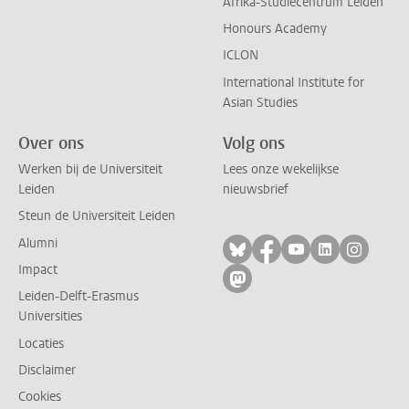
Afrika-Studiecentrum Leiden
Honours Academy
ICLON
International Institute for
Asian Studies
Over ons
Volg ons
Werken bij de Universiteit
Lees onze wekelijkse
Leiden
nieuwsbrief
Steun de Universiteit Leiden
Alumni
Volg ons op bluesky
Volg ons op facebo
Volg ons op yo
Volg ons op
Volg on
Impact
Volg ons op mastodon
Leiden-Delft-Erasmus
Universities
Locaties
Disclaimer
Cookies