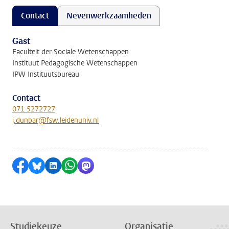
Contact
Nevenwerkzaamheden
Gast
Faculteit der Sociale Wetenschappen
Instituut Pedagogische Wetenschappen
IPW Instituutsbureau
Contact
071 5272727
j.dunbar@fsw.leidenuniv.nl
Delen op Facebook
Delen via Bluesky
Delen op LinkedIn
Delen via WhatsApp
Delen via Mastodon
Studiekeuze
Organisatie