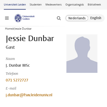
Ga naar hoofdinhoud
Universiteit Leiden
Studenten
Medewerkers
Organisatiegids
Bibliotheek
Menu
Home
Jessie Dunbar
Jessie Dunbar
Gast
Naam
J. Dunbar MSc
Telefoon
071 5272727
E-mail
j.dunbar@fsw.leidenuniv.nl