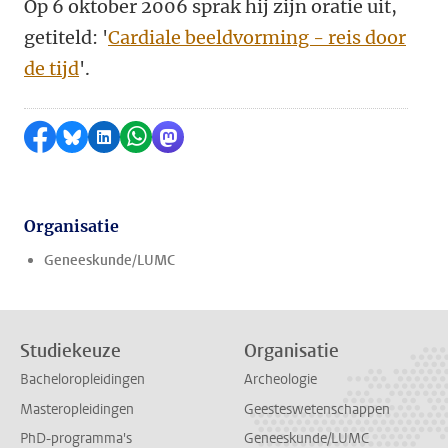
Op 6 oktober 2006 sprak hij zijn oratie uit,
getiteld: '
Cardiale beeldvorming - reis door
de tijd
'.
Delen op Facebook
Delen via Bluesky
Delen op LinkedIn
Delen via WhatsApp
Delen via Mastodon
Organisatie
Geneeskunde/LUMC
Studiekeuze
Organisatie
Bacheloropleidingen
Archeologie
Masteropleidingen
Geesteswetenschappen
PhD-programma's
Geneeskunde/LUMC