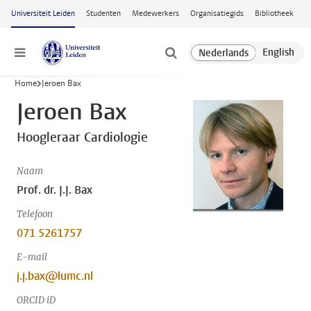
Ga naar hoofdinhoud
Universiteit Leiden
Studenten
Medewerkers
Organisatiegids
Bibliotheek
Menu
Home
Jeroen Bax
Jeroen Bax
Hoogleraar Cardiologie
Naam
Prof. dr. J.J. Bax
Telefoon
071 5261757
E-mail
j.j.bax@lumc.nl
ORCID iD